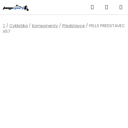
Přejít
Hledat
NÁKUP
na
obsah
KOŠÍK
Domů
/
Cyklistika
/
Komponenty
/
Představce
/
PELLS PREDSTAVEC
X57