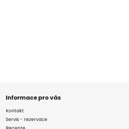
Z
á
Informace pro vás
p
a
Kontakt
t
Servis - rezervace
í
Recenze