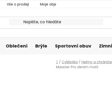
Vše o prodeji
Moje objednávka
Oblečení
Brýle
Sportovní obuv
Zimní
Domů
/
Cyklistika
/
Helmy a chrániče
Maxster Pro denim matt