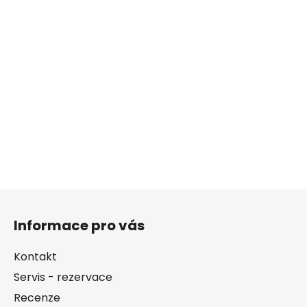
Z
á
Informace pro vás
p
a
Kontakt
t
Servis - rezervace
í
Recenze