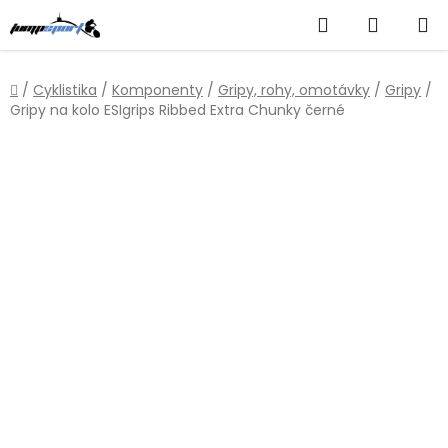
Přejít
Hledat
NÁKUP
na
obsah
KOŠÍK
Domů
/
Cyklistika
/
Komponenty
/
Gripy, rohy, omotávky
/
Gripy
/
Gripy na kolo ESIgrips Ribbed Extra Chunky černé