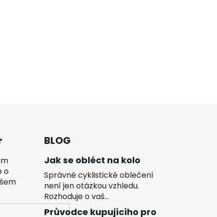
r
BLOG
Jak se obléct na kolo
vám
e o
Správné cyklistické oblečení
ašem
není jen otázkou vzhledu.
Rozhoduje o vaš...
Průvodce kupujícího pro