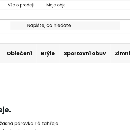
Vše o prodeji
Moje objednávka
Oblečení
Brýle
Sportovní obuv
Zimní
eje.
 Úžasná péřovka Tě zahřeje