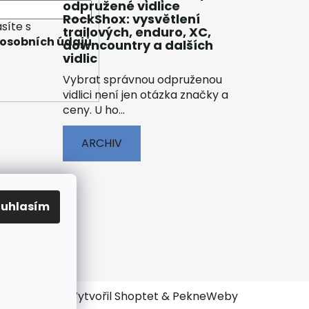
odpružené vidlice
RockShox: vysvětlení
síte s
trailových, enduro, XC,
osobních údajů
downcountry a dalších
vidlic
Vybrat správnou odpruženou
vidlici není jen otázka značky a
ceny. U ho...
ARCHIV
ouhlasím
ENÍ
Vytvořil Shoptet
&
PekneWeby