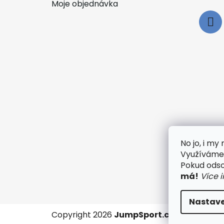
Moje objednávka
No jo, i m
Využíváme 
🟢
Pokud odsou
má!
Více 
Nastave
Copyright 2026
JumpSport.cz
. Všechna p