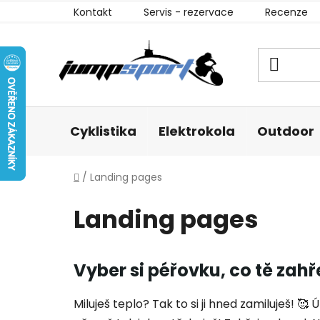
Přejít
Kontakt
Servis - rezervace
Recenze
na
obsah
Cyklistika
Elektrokola
Outdoor
Domů
/
Landing pages
Landing pages
V
Vyber si péřovku, co tě zahř
ý
p
Miluješ teplo? Tak to si ji hned zamiluješ! 
i