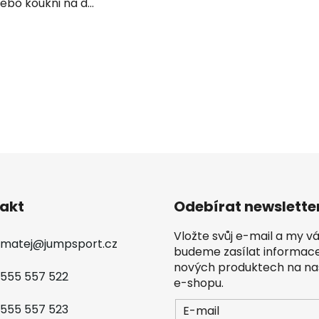
bo koukni na d...
O
v
l
á
d
a
c
í
p
r
akt
Odebírat newslette
v
k
Vložte svůj e-mail a my 
matej
@
jumpsport.cz
y
budeme zasílat informac
v
nových produktech na n
555 557 522
ý
e-shopu.
p
555 557 523
E-mail
i