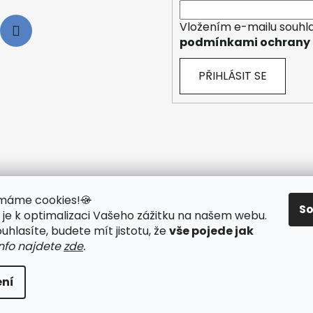
s
u
Vložením e-mailu souhla
podmínkami ochrany 
PŘIHLÁSIT SE
y máme cookies!
🍪
S
je k optimalizaci Vašeho zážitku na našem webu
.
 TECHNOLOGIE
🟢 O ELEKTROKOLECH
🟢 NÁVODY KE STAŽ
hlasíte, budete mít jistotu, že
vše pojede jak
info najdete
zde
.
ní
ráva vyhrazena.
Upravit nastavení cookies