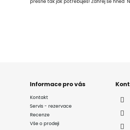
přesně tak jak potřebuješ! Zahřej se hned Ne
s
č
l
á
n
k
ů
Z
á
Informace pro vás
Kont
p
a
Kontakt
t
Servis - rezervace
í
Recenze
Vše o prodeji