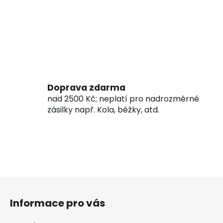
Doprava zdarma
nad 2500 Kč; neplatí pro nadrozměrné
zásilky např. Kola, běžky, atd.
Z
á
Informace pro vás
p
a