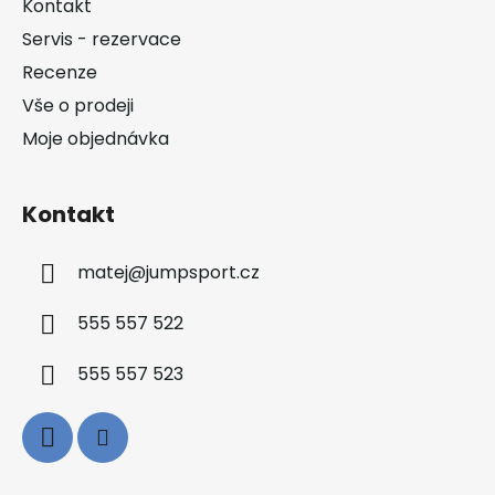
Kontakt
t
Servis - rezervace
í
Recenze
Vše o prodeji
Moje objednávka
Kontakt
matej
@
jumpsport.cz
555 557 522
555 557 523