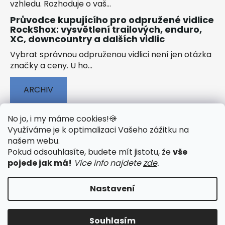
vzhledu. Rozhoduje o vaš...
Průvodce kupujícího pro odpružené vidlice
RockShox: vysvětlení trailových, enduro,
XC, downcountry a dalších vidlic
Vybrat správnou odpruženou vidlici není jen otázka
značky a ceny. U ho...
ARCHIV
No jo, i my máme cookies!
🍪
Využíváme je k optimalizaci Vašeho zážitku na
našem webu
.
🟢 TECHNOLOGIE
🟢 O ELEKTROKOLECH
Pokud odsouhlasíte, budete mít jistotu, že
vše
🟢 NÁVODY KE STAŽENÍ
pojede jak má!
Více info najdete
zde
.
Nastavení
Vytvořil Shoptet
&
PekneWeby
Souhlasím
Copyright 2026
JumpSport.cz
. Všechna práva