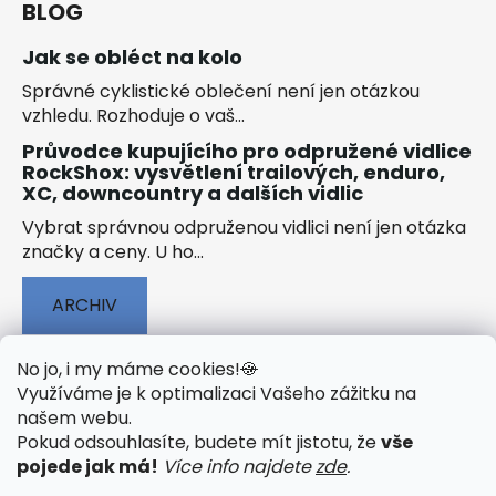
BLOG
Jak se obléct na kolo
Správné cyklistické oblečení není jen otázkou
vzhledu. Rozhoduje o vaš...
Průvodce kupujícího pro odpružené vidlice
RockShox: vysvětlení trailových, enduro,
XC, downcountry a dalších vidlic
Vybrat správnou odpruženou vidlici není jen otázka
značky a ceny. U ho...
ARCHIV
No jo, i my máme cookies!
🍪
Využíváme je k optimalizaci Vašeho zážitku na
našem webu
.
🟢 TECHNOLOGIE
🟢 O ELEKTROKOLECH
Pokud odsouhlasíte, budete mít jistotu, že
vše
🟢 NÁVODY KE STAŽENÍ
pojede jak má!
Více info najdete
zde
.