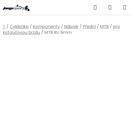
Přejít
Hledat
NÁKUP
na
obsah
KOŠÍK
Domů
/
Cyklistika
/
Komponenty
/
Náboje
/
Přední
/
MTB
/
pro
kotoučovou brzdu
/
MTB RU 9mm