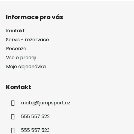
Z
á
Informace pro vás
p
a
Kontakt
t
Servis - rezervace
í
Recenze
Vše o prodeji
Moje objednávka
Kontakt
matej
@
jumpsport.cz
555 557 522
555 557 523