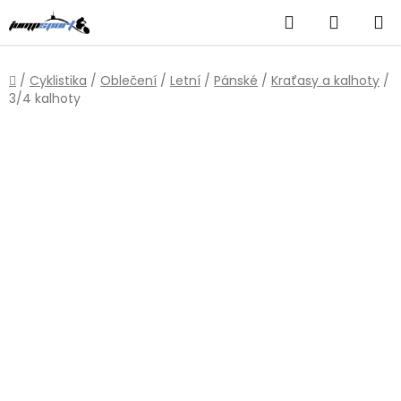
Přejít
Hledat
NÁKUP
na
obsah
KOŠÍK
Domů
/
Cyklistika
/
Oblečení
/
Letní
/
Pánské
/
Kraťasy a kalhoty
/
3/4 kalhoty