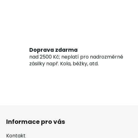
Doprava zdarma
nad 2500 Kč; neplatí pro nadrozměrné
zásilky např. Kola, běžky, atd.
Z
á
Informace pro vás
p
a
Kontakt