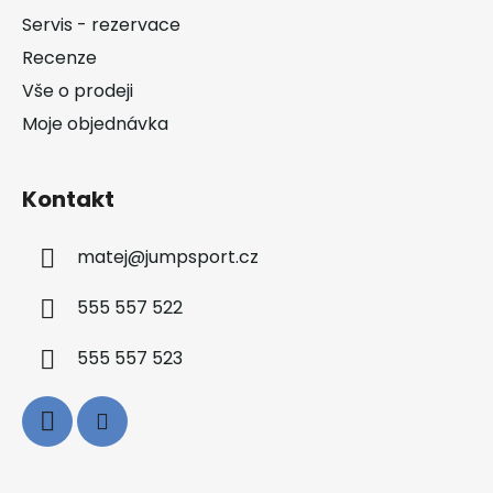
t
Servis - rezervace
í
Recenze
Vše o prodeji
Moje objednávka
Kontakt
matej
@
jumpsport.cz
555 557 522
555 557 523