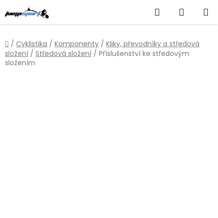
Přejít
Hledat
NÁKUP
na
obsah
KOŠÍK
Domů
/
Cyklistika
/
Komponenty
/
Kliky, převodníky a středová
složení
/
Středová složení
/
Příslušenství ke středovým
složením