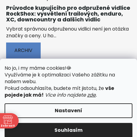
Průvodce kupujícího pro odpružené vidlice
RockShox: vysvětlení trailových, enduro,
XC, downcountry a dalších vidlic
Vybrat správnou odpruženou vidlici není jen otázka
značky a ceny. U ho...
ARCHIV
No jo, i my máme cookies!
🍪
Využíváme je k optimalizaci Vašeho zážitku na
našem webu
.
🟢 TECHNOLOGIE
🟢 O ELEKTROKOLECH
Pokud odsouhlasíte, budete mít jistotu, že
vše
🟢 NÁVODY KE STAŽENÍ
pojede jak má!
Více info najdete
zde
.
Nastavení
Vytvořil Shoptet
&
PekneWeby
Zobrazit
Souhlasím
Copyright 2026
JumpSport.cz
. Všechna práva