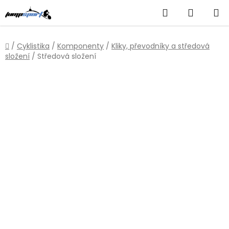
Přejít
Hledat
NÁKUP
na
obsah
KOŠÍK
Domů
/
Cyklistika
/
Komponenty
/
Kliky, převodníky a středová
složení
/
Středová složení