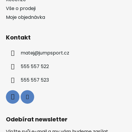
Vše o prodeji
Moje objednávka
Kontakt
matej
@
jumpsport.cz
555 557 522
555 557 523
Odebírat newsletter
Vložte svůj e-mail a my vám budeme zasílat