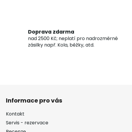
Doprava zdarma
nad 2500 Kč; neplatí pro nadrozměrné
zásilky např. Kola, běžky, atd.
Z
á
Informace pro vás
p
a
Kontakt
t
Servis - rezervace
í
Recenze