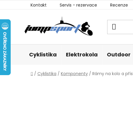
Přejít
Kontakt
Servis - rezervace
Recenze
na
obsah
Cyklistika
Elektrokola
Outdoor
Domů
/
Cyklistika
/
Komponenty
/
Rámy na kolo a přís