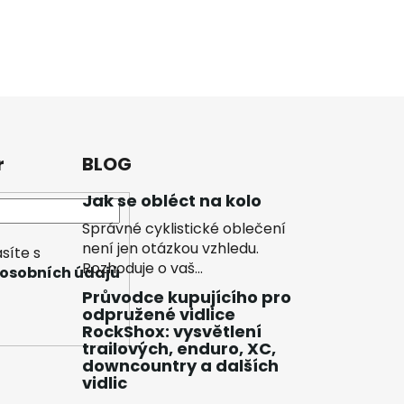
r
BLOG
Jak se obléct na kolo
Správné cyklistické oblečení
není jen otázkou vzhledu.
síte s
Rozhoduje o vaš...
osobních údajů
Průvodce kupujícího pro
odpružené vidlice
RockShox: vysvětlení
trailových, enduro, XC,
downcountry a dalších
vidlic