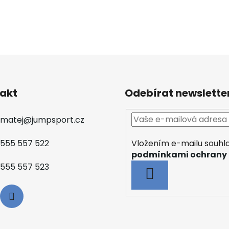
akt
Odebírat newslette
matej
@
jumpsport.cz
Vložením e-mailu souhla
555 557 522
podmínkami ochrany 
555 557 523
PŘIHLÁSIT
SE