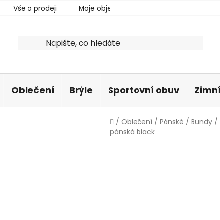
Vše o prodeji
Moje objednávka
Oblečení
Brýle
Sportovní obuv
Zimní
Domů
/
Oblečení
/
Pánské
/
Bundy
/
pánská black