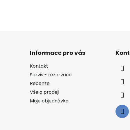
Z
á
Informace pro vás
Kont
p
a
Kontakt
t
Servis - rezervace
í
Recenze
Vše o prodeji
Moje objednávka