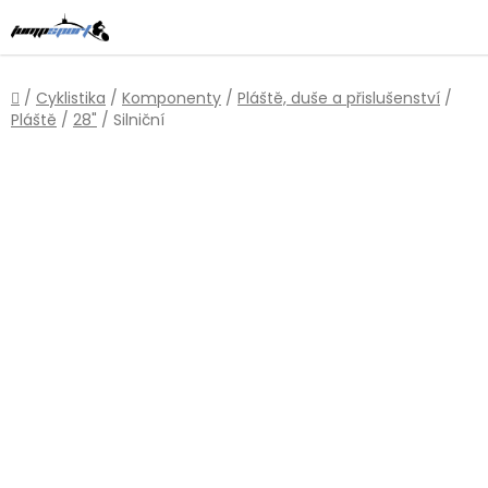
Přejít
na
obsah
Domů
/
Cyklistika
/
Komponenty
/
Pláště, duše a přislušenství
/
Pláště
/
28"
/
Silniční