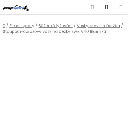
Přejít
Hledat
NÁKUP
na
obsah
KOŠÍK
Domů
/
Zimní sporty
/
Běžecké lyžování
/
Vosky, servis a údržba
/
Stoupací-odrazový vosk na běžky Swix V40 Blue Extr