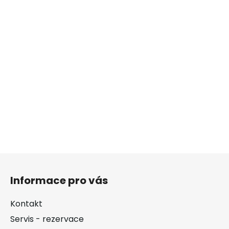
Z
á
Informace pro vás
p
a
Kontakt
t
Servis - rezervace
í