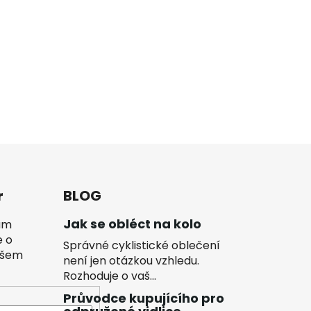
r
BLOG
Jak se obléct na kolo
vám
e o
Správné cyklistické oblečení
ašem
není jen otázkou vzhledu.
Rozhoduje o vaš...
Průvodce kupujícího pro