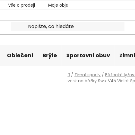
Vše o prodeji
Moje objednávka
Oblečení
Brýle
Sportovní obuv
Zimní
Domů
/
Zimní sporty
/
Běžecké lyžov
vosk na běžky Swix V45 Violet S