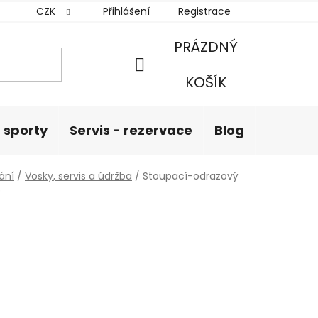
CZK
Přihlášení
Registrace
PRÁZDNÝ
NÁKUPNÍ
KOŠÍK
KOŠÍK
 sporty
Servis - rezervace
Blog
Hodnoc
ání
/
Vosky, servis a údržba
/
Stoupací-odrazový
p