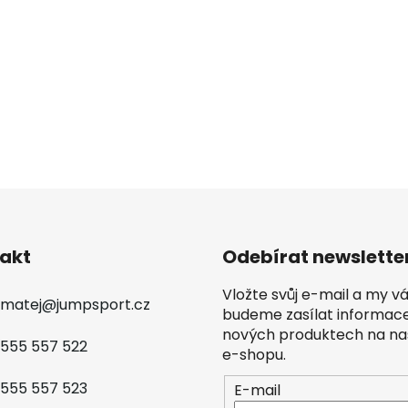
akt
Odebírat newslette
Vložte svůj e-mail a my 
matej
@
jumpsport.cz
budeme zasílat informac
nových produktech na n
555 557 522
e-shopu.
555 557 523
E-mail