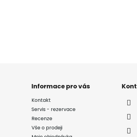
Z
á
Informace pro vás
Kont
p
a
Kontakt
t
Servis - rezervace
í
Recenze
Vše o prodeji
Moje objednávka