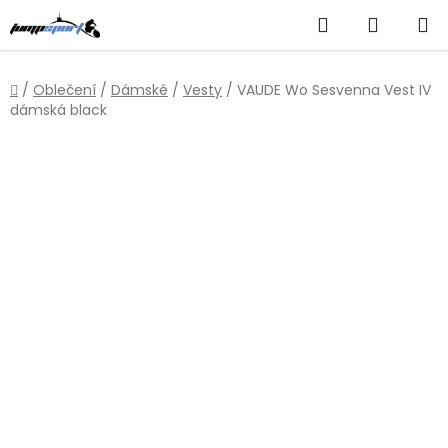
Přejít
Hledat
NÁKUP
na
obsah
KOŠÍK
Domů
/
Oblečení
/
Dámské
/
Vesty
/
VAUDE Wo Sesvenna Vest IV
dámská black