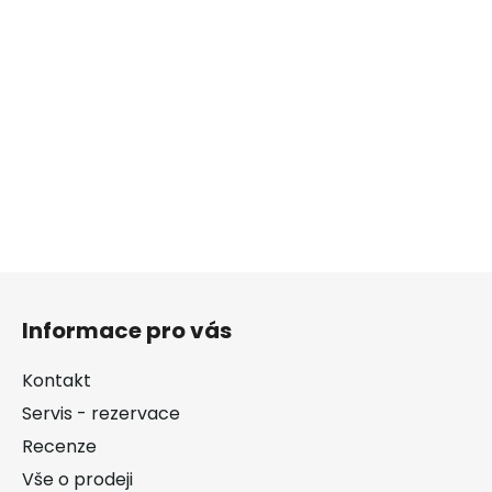
Z
á
Informace pro vás
p
a
Kontakt
t
Servis - rezervace
í
Recenze
Vše o prodeji