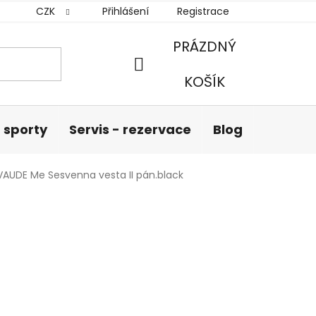
CZK
Přihlášení
Registrace
PRÁZDNÝ
NÁKUPNÍ
KOŠÍK
KOŠÍK
 sporty
Servis - rezervace
Blog
Hodnoc
VAUDE Me Sesvenna vesta II pán.black