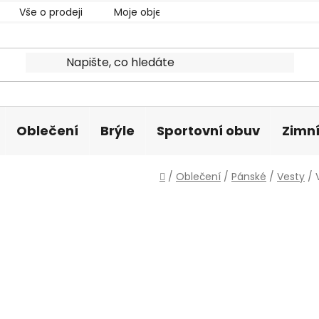
Vše o prodeji
Moje objednávka
Oblečení
Brýle
Sportovní obuv
Zimní
Domů
/
Oblečení
/
Pánské
/
Vesty
/