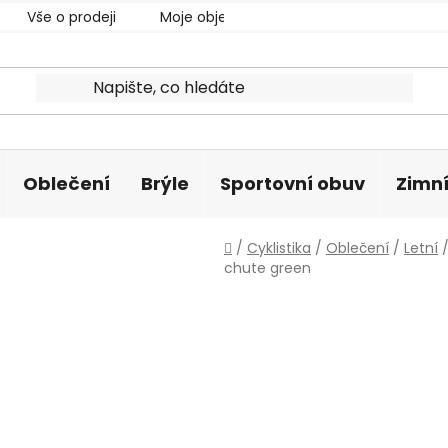
Vše o prodeji
Moje objednávka
Oblečení
Brýle
Sportovní obuv
Zimní
Domů
/
Cyklistika
/
Oblečení
/
Letní
chute green