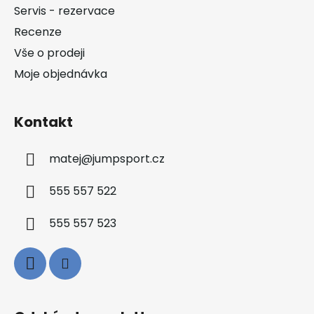
t
Servis - rezervace
í
Recenze
Vše o prodeji
Moje objednávka
Kontakt
matej
@
jumpsport.cz
555 557 522
555 557 523