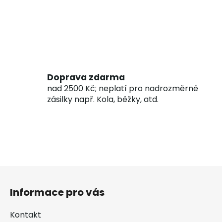
Doprava zdarma
nad 2500 Kč; neplatí pro nadrozměrné
zásilky např. Kola, běžky, atd.
Z
á
Informace pro vás
p
a
Kontakt