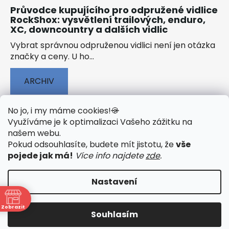
Průvodce kupujícího pro odpružené vidlice
RockShox: vysvětlení trailových, enduro,
XC, downcountry a dalších vidlic
Vybrat správnou odpruženou vidlici není jen otázka
značky a ceny. U ho...
ARCHIV
No jo, i my máme cookies!
🍪
Využíváme je k optimalizaci Vašeho zážitku na
našem webu
.
🟢 TECHNOLOGIE
🟢 O ELEKTROKOLECH
Pokud odsouhlasíte, budete mít jistotu, že
vše
🟢 NÁVODY KE STAŽENÍ
pojede jak má!
Více info najdete
zde
.
Nastavení
Vytvořil Shoptet
&
PekneWeby
Zobrazit
Souhlasím
Copyright 2026
JumpSport.cz
. Všechna práva
vyhrazena.
Upravit nastavení cookies