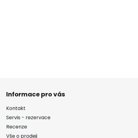
Z
á
Informace pro vás
p
a
Kontakt
t
Servis - rezervace
í
Recenze
Vše o prodeji