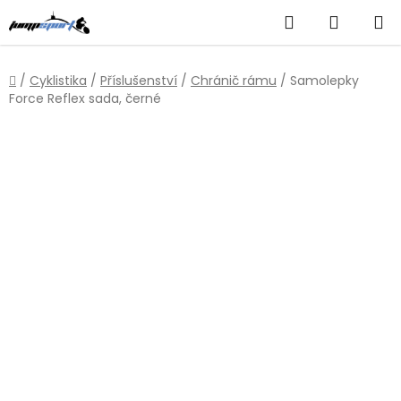
Přejít
Hledat
NÁKUP
na
obsah
KOŠÍK
Domů
/
Cyklistika
/
Příslušenství
/
Chránič rámu
/
Samolepky
Force Reflex sada, černé