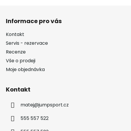
Z
á
Informace pro vás
p
a
Kontakt
t
Servis - rezervace
í
Recenze
Vše o prodeji
Moje objednávka
Kontakt
matej
@
jumpsport.cz
555 557 522