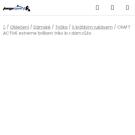
Přejít
Hledat
NÁKUP
na
obsah
KOŠÍK
Domů
/
Oblečení
/
Dámské
/
Trička
/
S krátkým rukávem
/
CRAFT
ACTIVE extreme brilliant triko kr.r.dám.růžo