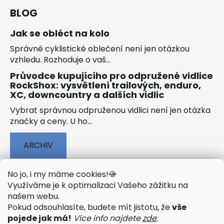
BLOG
Jak se obléct na kolo
Správné cyklistické oblečení není jen otázkou
vzhledu. Rozhoduje o vaš...
Průvodce kupujícího pro odpružené vidlice
RockShox: vysvětlení trailových, enduro,
XC, downcountry a dalších vidlic
Vybrat správnou odpruženou vidlici není jen otázka
značky a ceny. U ho...
ARCHIV
No jo, i my máme cookies!
🍪
Využíváme je k optimalizaci Vašeho zážitku na
našem webu
.
🟢 TECHNOLOGIE
🟢 O ELEKTROKOLECH
Pokud odsouhlasíte, budete mít jistotu, že
vše
🟢 NÁVODY KE STAŽENÍ
pojede jak má!
Více info najdete
zde
.