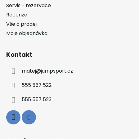
t
Servis - rezervace
í
Recenze
Vše o prodeji
Moje objednávka
Kontakt
matej
@
jumpsport.cz
555 557 522
555 557 523