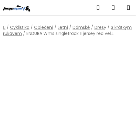
Přejít
Hledat
NÁKUP
na
obsah
KOŠÍK
Domů
/
Cyklistika
/
Oblečení
/
Letní
/
Dámské
/
Dresy
/
S krátkým
rukávem
/
ENDURA Wms singletrack II jersey red vel.L