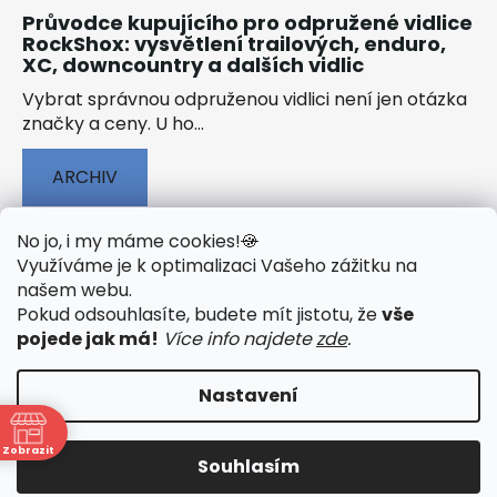
Průvodce kupujícího pro odpružené vidlice
RockShox: vysvětlení trailových, enduro,
XC, downcountry a dalších vidlic
Vybrat správnou odpruženou vidlici není jen otázka
značky a ceny. U ho...
ARCHIV
No jo, i my máme cookies!
🍪
Využíváme je k optimalizaci Vašeho zážitku na
našem webu
.
🟢 TECHNOLOGIE
🟢 O ELEKTROKOLECH
Pokud odsouhlasíte, budete mít jistotu, že
vše
🟢 NÁVODY KE STAŽENÍ
pojede jak má!
Více info najdete
zde
.
Nastavení
Vytvořil Shoptet
&
PekneWeby
Zobrazit
Souhlasím
Copyright 2026
JumpSport.cz
. Všechna práva
vyhrazena.
Upravit nastavení cookies