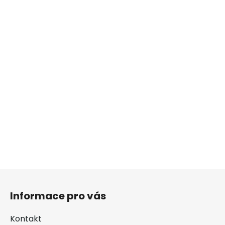
Z
á
Informace pro vás
p
a
Kontakt