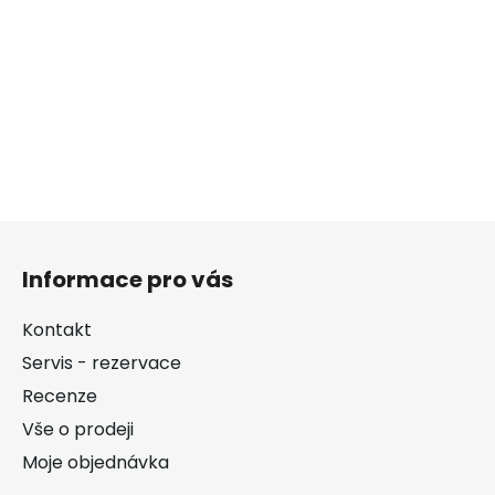
Z
á
Informace pro vás
p
a
Kontakt
t
Servis - rezervace
í
Recenze
Vše o prodeji
Moje objednávka