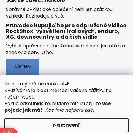
Jak se obléct na kolo
Správné cyklistické oblečení není jen otázkou
vzhledu. Rozhoduje o vaš...
Průvodce kupujícího pro odpružené vidlice
RockShox: vysvětlení trailových, enduro,
XC, downcountry a dalších vidlic
Vybrat správnou odpruženou vidlici není jen otázka
značky a ceny. U ho...
ARCHIV
No jo, i my máme cookies!
🍪
Využíváme je k optimalizaci Vašeho zážitku na
našem webu
.
🟢 TECHNOLOGIE
🟢 O ELEKTROKOLECH
Pokud odsouhlasíte, budete mít jistotu, že
vše
🟢 NÁVODY KE STAŽENÍ
pojede jak má!
Více info najdete
zde
.
Nastavení