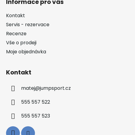
Informace pro vás
p
a
Kontakt
t
Servis - rezervace
í
Recenze
Vše o prodeji
Moje objednávka
Kontakt
matej
@
jumpsport.cz
555 557 522
555 557 523