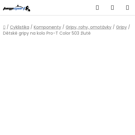
Přejít
Hledat
NÁKUP
na
obsah
KOŠÍK
Domů
/
Cyklistika
/
Komponenty
/
Gripy, rohy, omotávky
/
Gripy
/
Dětské gripy na kolo Pro-T Color 503 žluté