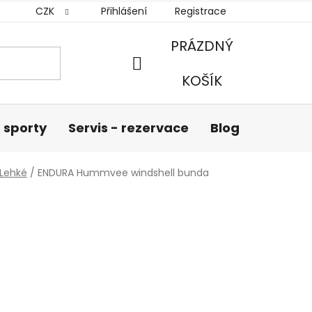
CZK
Přihlášení
Registrace
PRÁZDNÝ
NÁKUPNÍ
KOŠÍK
KOŠÍK
 sporty
Servis - rezervace
Blog
Hodnoc
Lehké
/
ENDURA Hummvee windshell bunda