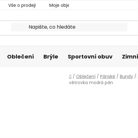
Vše o prodeji
Moje objednávka
Oblečení
Brýle
Sportovní obuv
Zimní
Domů
/
Oblečení
/
Pánské
/
Bundy
/
větrovka modrá pán