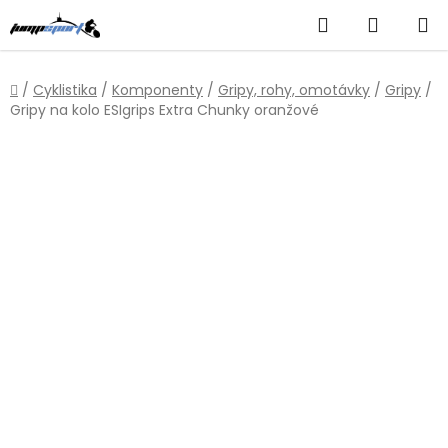
Přejít
Hledat
NÁKUP
na
obsah
KOŠÍK
Domů
/
Cyklistika
/
Komponenty
/
Gripy, rohy, omotávky
/
Gripy
/
Gripy na kolo ESIgrips Extra Chunky oranžové