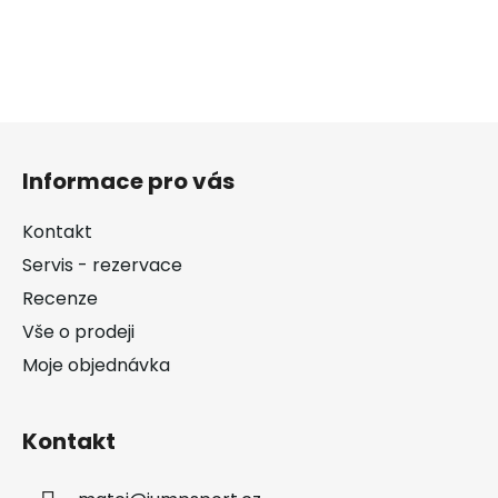
Z
á
Informace pro vás
p
a
Kontakt
t
Servis - rezervace
í
Recenze
Vše o prodeji
Moje objednávka
Kontakt