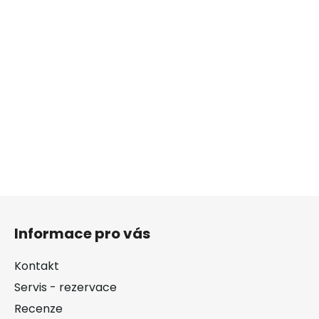
Z
á
Informace pro vás
p
a
Kontakt
t
Servis - rezervace
í
Recenze