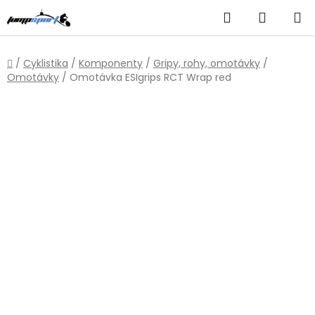
Přejít
Hledat
NÁKUP
na
obsah
KOŠÍK
Domů
/
Cyklistika
/
Komponenty
/
Gripy, rohy, omotávky
/
Omotávky
/
Omotávka ESIgrips RCT Wrap red