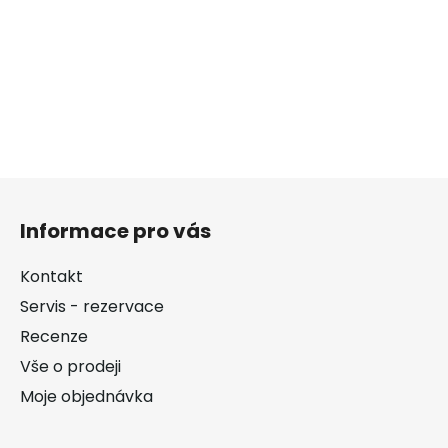
Z
á
Informace pro vás
p
a
Kontakt
t
Servis - rezervace
í
Recenze
Vše o prodeji
Moje objednávka