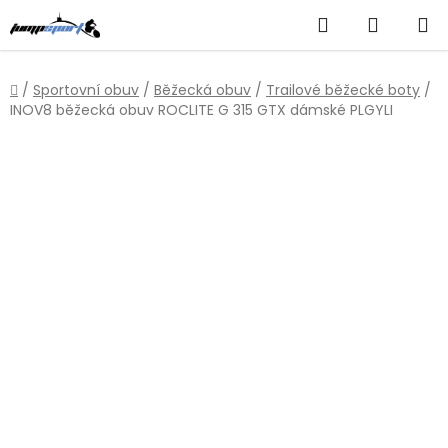
Přejít
Hledat
NÁKUP
na
obsah
KOŠÍK
Domů
/
Sportovní obuv
/
Běžecká obuv
/
Trailové běžecké boty
/
INOV8 běžecká obuv ROCLITE G 315 GTX dámské PLGYLI