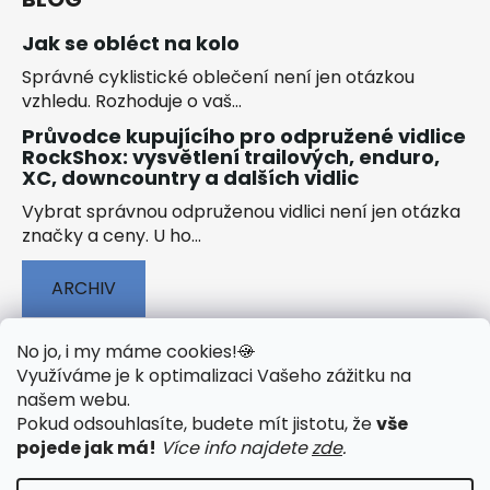
Jak se obléct na kolo
Správné cyklistické oblečení není jen otázkou
vzhledu. Rozhoduje o vaš...
Průvodce kupujícího pro odpružené vidlice
RockShox: vysvětlení trailových, enduro,
XC, downcountry a dalších vidlic
Vybrat správnou odpruženou vidlici není jen otázka
značky a ceny. U ho...
ARCHIV
No jo, i my máme cookies!
🍪
Využíváme je k optimalizaci Vašeho zážitku na
našem webu
.
🟢 TECHNOLOGIE
🟢 O ELEKTROKOLECH
Pokud odsouhlasíte, budete mít jistotu, že
vše
🟢 NÁVODY KE STAŽENÍ
pojede jak má!
Více info najdete
zde
.