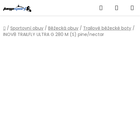
Přejít
Hledat
NÁKUP
na
obsah
KOŠÍK
Domů
/
Sportovní obuv
/
Běžecká obuv
/
Trailové běžecké boty
/
INOV8 TRAILFLY ULTRA G 280 M (S) pine/nectar