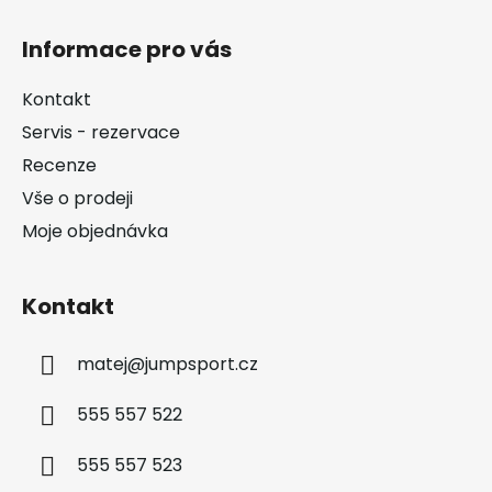
Z
á
Informace pro vás
p
a
Kontakt
t
Servis - rezervace
í
Recenze
Vše o prodeji
Moje objednávka
Kontakt
matej
@
jumpsport.cz
555 557 522
555 557 523