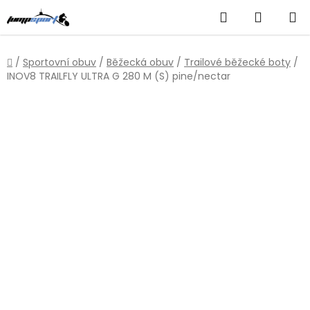
Přejít
Hledat
NÁKUP
na
obsah
KOŠÍK
Domů
/
Sportovní obuv
/
Běžecká obuv
/
Trailové běžecké boty
/
INOV8 TRAILFLY ULTRA G 280 M (S) pine/nectar