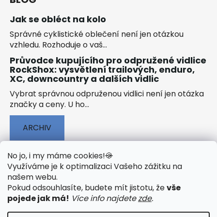
Jak se obléct na kolo
Správné cyklistické oblečení není jen otázkou
vzhledu. Rozhoduje o vaš...
Průvodce kupujícího pro odpružené vidlice
RockShox: vysvětlení trailových, enduro,
XC, downcountry a dalších vidlic
Vybrat správnou odpruženou vidlici není jen otázka
značky a ceny. U ho...
ARCHIV
No jo, i my máme cookies!
🍪
Využíváme je k optimalizaci Vašeho zážitku na
našem webu
.
🟢 TECHNOLOGIE
🟢 O ELEKTROKOLECH
Pokud odsouhlasíte, budete mít jistotu, že
vše
🟢 NÁVODY KE STAŽENÍ
pojede jak má!
Více info najdete
zde
.