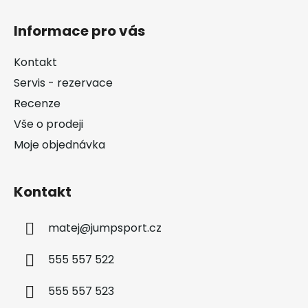
Z
á
Informace pro vás
p
a
Kontakt
t
Servis - rezervace
í
Recenze
Vše o prodeji
Moje objednávka
Kontakt
matej
@
jumpsport.cz
555 557 522
555 557 523