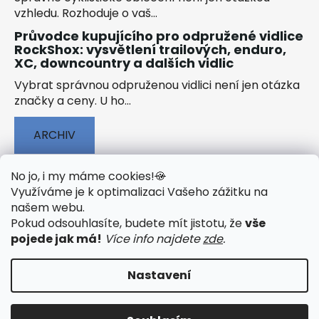
vzhledu. Rozhoduje o vaš...
Průvodce kupujícího pro odpružené vidlice
RockShox: vysvětlení trailových, enduro,
XC, downcountry a dalších vidlic
Vybrat správnou odpruženou vidlici není jen otázka
značky a ceny. U ho...
ARCHIV
No jo, i my máme cookies!
🍪
Využíváme je k optimalizaci Vašeho zážitku na
našem webu
.
🟢 TECHNOLOGIE
🟢 O ELEKTROKOLECH
Pokud odsouhlasíte, budete mít jistotu, že
vše
🟢 NÁVODY KE STAŽENÍ
pojede jak má!
Více info najdete
zde
.
Nastavení
Vytvořil Shoptet
&
PekneWeby