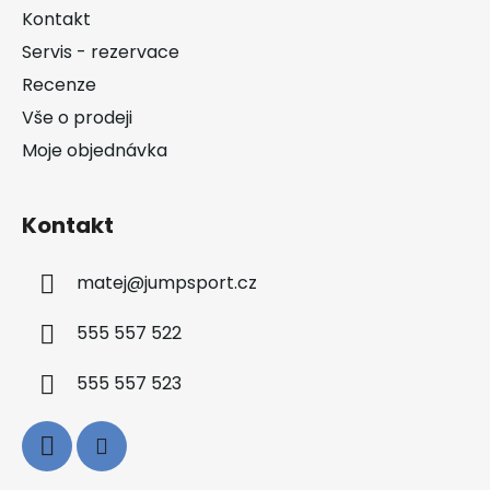
a
Kontakt
t
Servis - rezervace
í
Recenze
Vše o prodeji
Moje objednávka
Kontakt
matej
@
jumpsport.cz
555 557 522
555 557 523