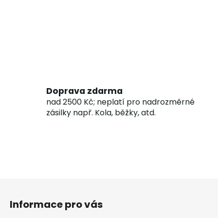
Doprava zdarma
nad 2500 Kč; neplatí pro nadrozměrné
zásilky např. Kola, běžky, atd.
Z
á
Informace pro vás
p