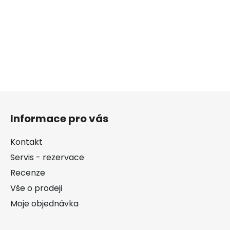
Z
á
Informace pro vás
p
a
Kontakt
t
Servis - rezervace
í
Recenze
Vše o prodeji
Moje objednávka