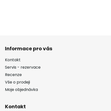
Z
á
Informace pro vás
p
a
Kontakt
t
Servis - rezervace
í
Recenze
Vše o prodeji
Moje objednávka
Kontakt