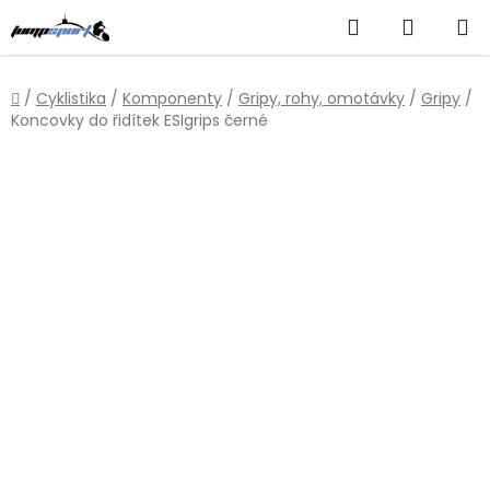
Přejít
Hledat
NÁKUP
na
obsah
KOŠÍK
Domů
/
Cyklistika
/
Komponenty
/
Gripy, rohy, omotávky
/
Gripy
/
Koncovky do řidítek ESIgrips černé