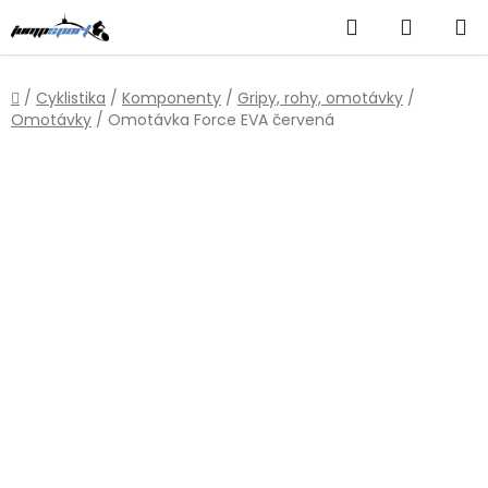
Přejít
Hledat
NÁKUP
na
obsah
KOŠÍK
Domů
/
Cyklistika
/
Komponenty
/
Gripy, rohy, omotávky
/
Omotávky
/
Omotávka Force EVA červená