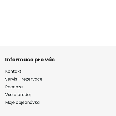
Z
á
Informace pro vás
p
a
Kontakt
t
Servis - rezervace
í
Recenze
Vše o prodeji
Moje objednávka