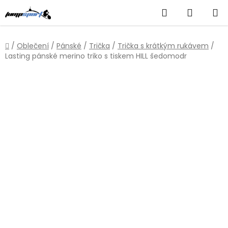
Přejít
Hledat
NÁKUP
na
obsah
KOŠÍK
Domů
/
Oblečení
/
Pánské
/
Trička
/
Trička s krátkým rukávem
/
Lasting pánské merino triko s tiskem HILL šedomodr