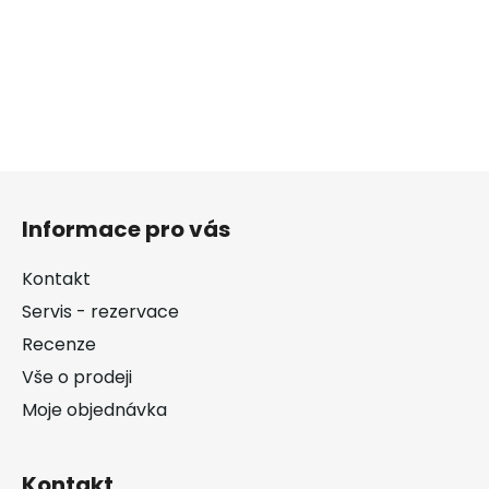
Z
á
Informace pro vás
p
a
Kontakt
t
Servis - rezervace
í
Recenze
Vše o prodeji
Moje objednávka
Kontakt