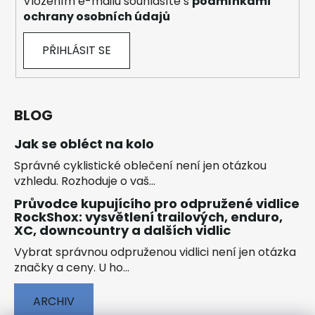
Vložením e-mailu souhlasíte s
podmínkami
ochrany osobních údajů
PŘIHLÁSIT SE
BLOG
Jak se obléct na kolo
Správné cyklistické oblečení není jen otázkou
vzhledu. Rozhoduje o vaš...
Průvodce kupujícího pro odpružené vidlice
RockShox: vysvětlení trailových, enduro,
XC, downcountry a dalších vidlic
Vybrat správnou odpruženou vidlici není jen otázka
značky a ceny. U ho...
ARCHIV