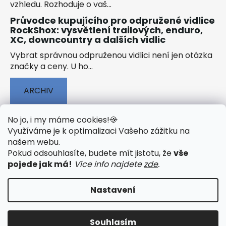
vzhledu. Rozhoduje o vaš...
Průvodce kupujícího pro odpružené vidlice
RockShox: vysvětlení trailových, enduro,
XC, downcountry a dalších vidlic
Vybrat správnou odpruženou vidlici není jen otázka
značky a ceny. U ho...
ARCHIV
No jo, i my máme cookies!
🍪
Využíváme je k optimalizaci Vašeho zážitku na
našem webu
.
🟢 TECHNOLOGIE
🟢 O ELEKTROKOLECH
Pokud odsouhlasíte, budete mít jistotu, že
vše
🟢 NÁVODY KE STAŽENÍ
pojede jak má!
Více info najdete
zde
.
Nastavení
Vytvořil Shoptet
&
PekneWeby
Souhlasím
Copyright 2026
JumpSport.cz
. Všechna práva