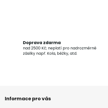
Doprava zdarma
nad 2500 Kč; neplatí pro nadrozměrné
zásilky např. Kola, běžky, atd.
Z
á
Informace pro vás
p
a