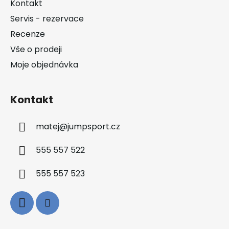
Kontakt
t
Servis - rezervace
í
Recenze
Vše o prodeji
Moje objednávka
Kontakt
matej
@
jumpsport.cz
555 557 522
555 557 523