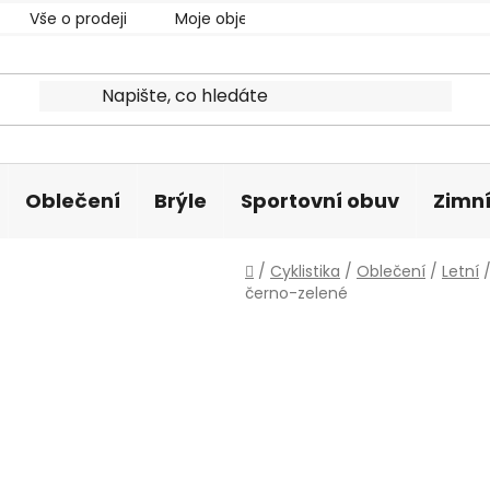
Vše o prodeji
Moje objednávka
Oblečení
Brýle
Sportovní obuv
Zimní
Domů
/
Cyklistika
/
Oblečení
/
Letní
černo-zelené