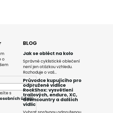
r
BLOG
Jak se obléct na kolo
vám
e o
Správné cyklistické oblečení
ašem
není jen otázkou vzhledu.
Rozhoduje o vaš...
Průvodce kupujícího pro
odpružené vidlice
RockShox: vysvětlení
síte s
trailových, enduro, XC,
osobních údajů
downcountry a dalších
vidlic
Vybrat správnou odpruženou