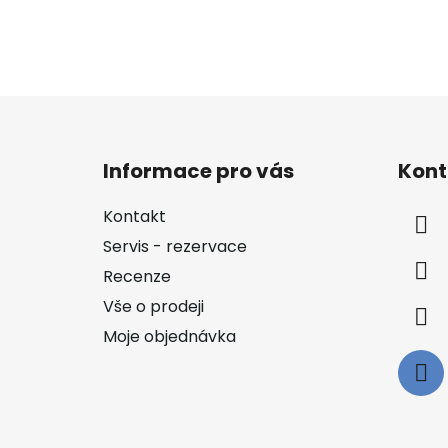
Z
á
Informace pro vás
Kont
p
a
Kontakt
t
Servis - rezervace
í
Recenze
Vše o prodeji
Moje objednávka