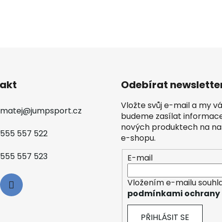
akt
Odebírat newslette
Vložte svůj e-mail a my 
matej
@
jumpsport.cz
budeme zasílat informac
nových produktech na n
555 557 522
e-shopu.
555 557 523
E-mail
Vložením e-mailu souhla
podmínkami ochrany 
PŘIHLÁSIT SE