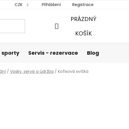
CZK
Přihlášení
Registrace
PRÁZDNÝ
NÁKUPNÍ
KOŠÍK
KOŠÍK
 sporty
Servis - rezervace
Blog
Hodnoc
ání
/
Vosky, servis a údržba
/
Kofixová svíčka