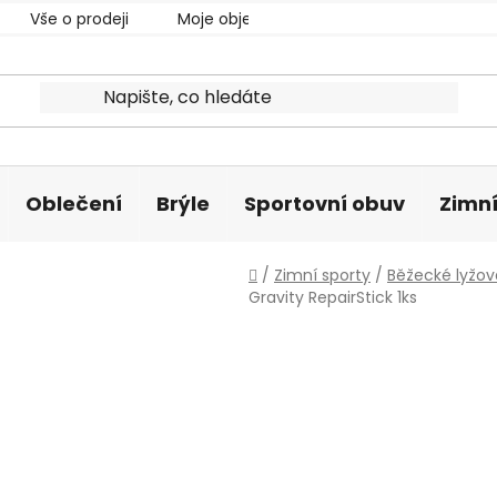
Vše o prodeji
Moje objednávka
Oblečení
Brýle
Sportovní obuv
Zimní
Domů
/
Zimní sporty
/
Běžecké lyžov
Gravity RepairStick 1ks