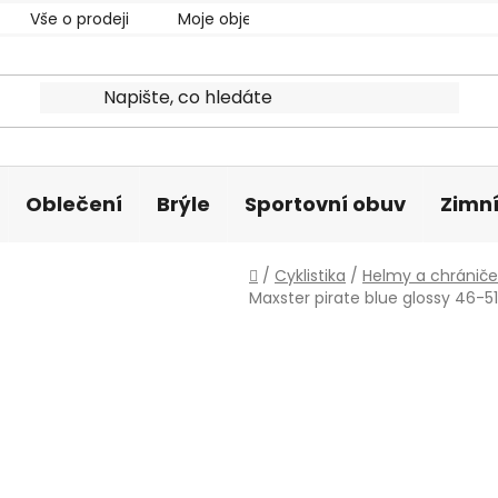
Vše o prodeji
Moje objednávka
Oblečení
Brýle
Sportovní obuv
Zimní
Domů
/
Cyklistika
/
Helmy a chrániče
Maxster pirate blue glossy 46-