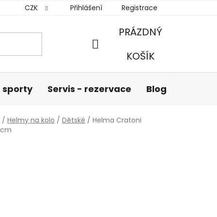
CZK
Přihlášení
Registrace
PRÁZDNÝ
NÁKUPNÍ
KOŠÍK
KOŠÍK
 sporty
Servis - rezervace
Blog
Hodnoc
/
Helmy na kolo
/
Dětské
/
Helma Cratoni
51cm