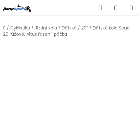
Přejít
Hledat
NÁKUP
na
obsah
KOŠÍK
Domů
/
Cyklistika
/
Jízdní kola
/
Dětská
/
20"
/
Dětské kolo Scud
20 růžové, Altus řazení-páčka