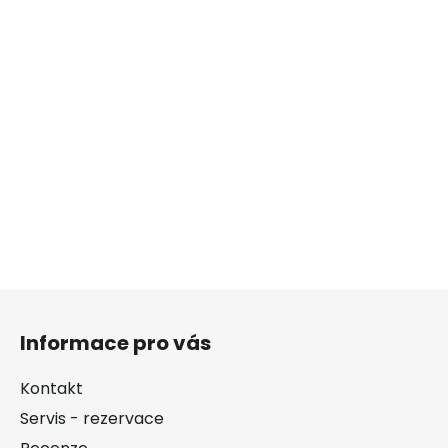
Z
á
Informace pro vás
p
a
Kontakt
t
Servis - rezervace
í