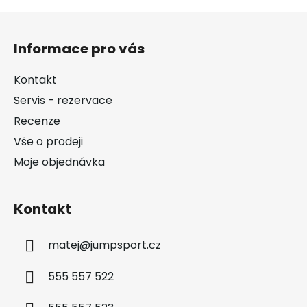
Z
á
Informace pro vás
p
a
Kontakt
t
Servis - rezervace
í
Recenze
Vše o prodeji
Moje objednávka
Kontakt
matej
@
jumpsport.cz
555 557 522