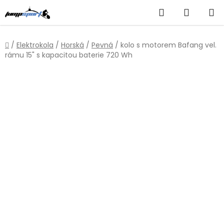
Přejít
Hledat
NÁKUP
na
obsah
KOŠÍK
Domů
/
Elektrokola
/
Horská
/
Pevná
/
kolo s motorem Bafang vel.
rámu 15" s kapacitou baterie 720 Wh