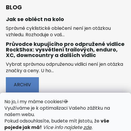
BLOG
Jak se obléct na kolo
Správné cyklistické oblečení není jen otázkou
vzhledu. Rozhoduje o vaš...
Průvodce kupujícího pro odpružené vidlice
RockShox: vysvětlení trailových, enduro,
XC, downcountry a dalších vidlic
Vybrat správnou odpruženou vidlici není jen otázka
značky a ceny. U ho...
ARCHIV
No jo, i my máme cookies!
🍪
Využíváme je k optimalizaci Vašeho zážitku na
našem webu
.
🟢 TECHNOLOGIE
🟢 O ELEKTROKOLECH
Pokud odsouhlasíte, budete mít jistotu, že
vše
🟢 NÁVODY KE STAŽENÍ
pojede jak má!
Více info najdete
zde
.