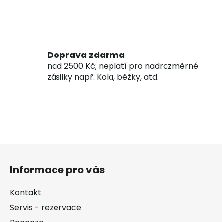
Doprava zdarma
nad 2500 Kč; neplatí pro nadrozměrné
zásilky např. Kola, běžky, atd.
Z
á
Informace pro vás
p
a
Kontakt
t
Servis - rezervace
í