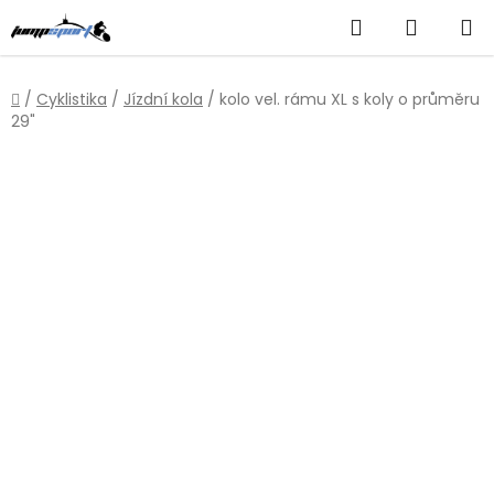
Přejít
Hledat
NÁKUP
na
obsah
KOŠÍK
Domů
/
Cyklistika
/
Jízdní kola
/
kolo vel. rámu XL s koly o průměru
29"