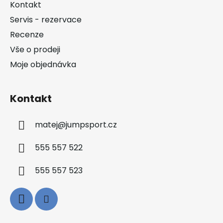
a
Kontakt
t
Servis - rezervace
í
Recenze
Vše o prodeji
Moje objednávka
Kontakt
matej
@
jumpsport.cz
555 557 522
555 557 523