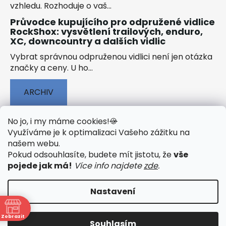
vzhledu. Rozhoduje o vaš...
Průvodce kupujícího pro odpružené vidlice
RockShox: vysvětlení trailových, enduro,
XC, downcountry a dalších vidlic
Vybrat správnou odpruženou vidlici není jen otázka
značky a ceny. U ho...
ARCHIV
No jo, i my máme cookies!
🍪
Využíváme je k optimalizaci Vašeho zážitku na
našem webu
.
🟢 TECHNOLOGIE
🟢 O ELEKTROKOLECH
Pokud odsouhlasíte, budete mít jistotu, že
vše
🟢 NÁVODY KE STAŽENÍ
pojede jak má!
Více info najdete
zde
.
Nastavení
Vytvořil Shoptet
&
PekneWeby
Zobrazit
Souhlasím