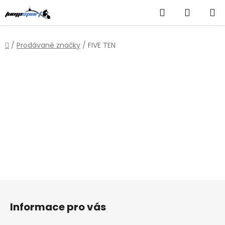
Přejít
Hledat
NÁKUP
na
obsah
KOŠÍK
Domů
/
Prodávané značky
/
FIVE TEN
Z
á
Informace pro vás
p