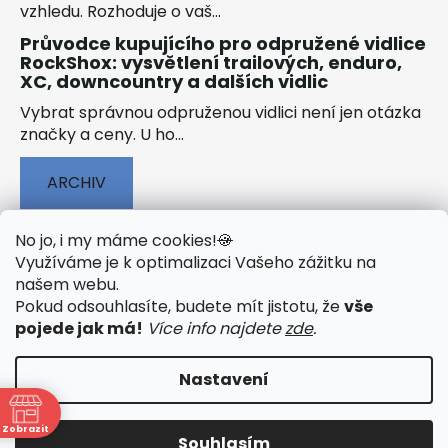
vzhledu. Rozhoduje o vaš...
Průvodce kupujícího pro odpružené vidlice
RockShox: vysvětlení trailových, enduro,
XC, downcountry a dalších vidlic
Vybrat správnou odpruženou vidlici není jen otázka
značky a ceny. U ho...
ARCHIV
No jo, i my máme cookies!
🍪
Využíváme je k optimalizaci Vašeho zážitku na
našem webu
.
🟢 TECHNOLOGIE
🟢 O ELEKTROKOLECH
Pokud odsouhlasíte, budete mít jistotu, že
vše
🟢 NÁVODY KE STAŽENÍ
pojede jak má!
Více info najdete
zde
.
Nastavení
Vytvořil Shoptet
&
PekneWeby
Zobrazit
Souhlasím