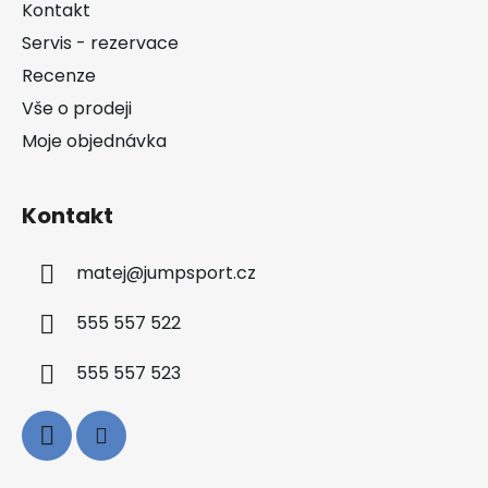
a
Kontakt
t
Servis - rezervace
í
Recenze
Vše o prodeji
Moje objednávka
Kontakt
matej
@
jumpsport.cz
555 557 522
555 557 523