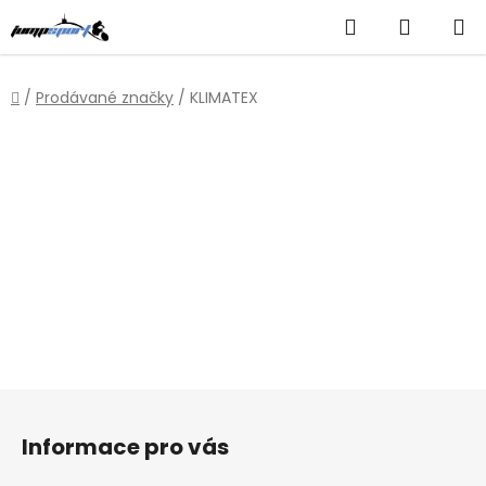
Přejít
Hledat
NÁKUP
na
obsah
KOŠÍK
Domů
/
Prodávané značky
/
KLIMATEX
Z
á
Informace pro vás
p