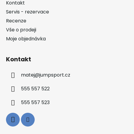
a
Kontakt
t
Servis - rezervace
í
Recenze
Vše o prodeji
Moje objednávka
Kontakt
matej
@
jumpsport.cz
555 557 522
555 557 523