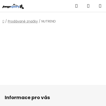
Přejít
Hledat
NÁKUP
na
obsah
KOŠÍK
Domů
/
Prodávané značky
/
NUTREND
Z
á
Informace pro vás
p