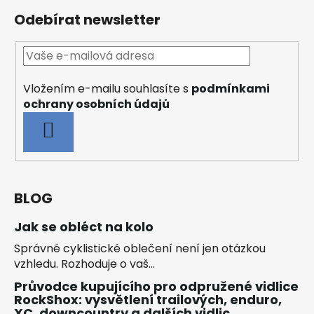
Odebírat newsletter
Vložením e-mailu souhlasíte s
podmínkami
ochrany osobních údajů
PŘIHLÁSIT
SE
BLOG
Jak se obléct na kolo
Správné cyklistické oblečení není jen otázkou
vzhledu. Rozhoduje o vaš...
Průvodce kupujícího pro odpružené vidlice
RockShox: vysvětlení trailových, enduro,
XC, downcountry a dalších vidlic