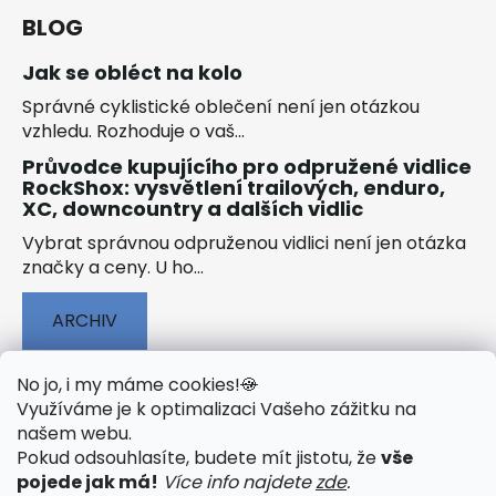
BLOG
Jak se obléct na kolo
Správné cyklistické oblečení není jen otázkou
vzhledu. Rozhoduje o vaš...
Průvodce kupujícího pro odpružené vidlice
RockShox: vysvětlení trailových, enduro,
XC, downcountry a dalších vidlic
Vybrat správnou odpruženou vidlici není jen otázka
značky a ceny. U ho...
ARCHIV
No jo, i my máme cookies!
🍪
Využíváme je k optimalizaci Vašeho zážitku na
našem webu
.
🟢 TECHNOLOGIE
🟢 O ELEKTROKOLECH
Pokud odsouhlasíte, budete mít jistotu, že
vše
🟢 NÁVODY KE STAŽENÍ
pojede jak má!
Více info najdete
zde
.