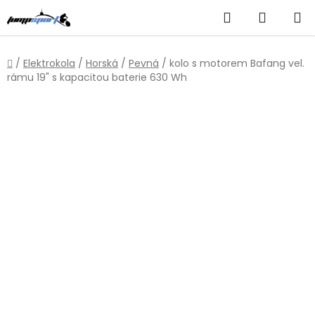
Přejít
Hledat
NÁKUP
na
obsah
KOŠÍK
Domů
/
Elektrokola
/
Horská
/
Pevná
/
kolo s motorem Bafang vel.
rámu 19" s kapacitou baterie 630 Wh