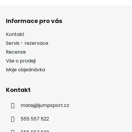
Z
á
Informace pro vás
p
a
Kontakt
t
Servis - rezervace
í
Recenze
Vše o prodeji
Moje objednávka
Kontakt
matej
@
jumpsport.cz
555 557 522