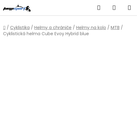
Přejít
Hledat
NÁKUP
na
obsah
KOŠÍK
Domů
/
Cyklistika
/
Helmy a chrániče
/
Helmy na kolo
/
MTB
/
Cyklistická helma Cube Evoy Hybrid blue