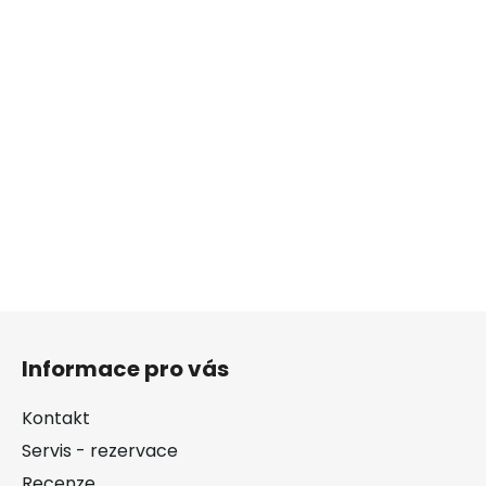
Z
á
Informace pro vás
p
a
Kontakt
t
Servis - rezervace
í
Recenze