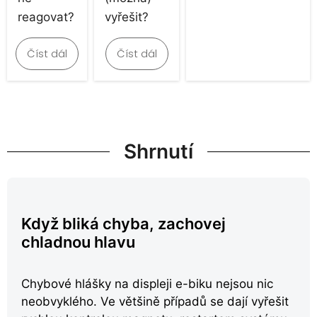
reagovat?
vyřešit?
Číst dál
Číst dál
Shrnutí
Když bliká chyba, zachovej
chladnou hlavu
Chybové hlášky na displeji e-biku nejsou nic
neobvyklého. Ve většině případů se dají vyřešit