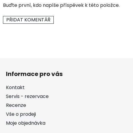
Buďte první, kdo napíše příspěvek k této položce.
PŘIDAT KOMENTÁŘ
Z
á
Informace pro vás
p
a
Kontakt
t
Servis - rezervace
í
Recenze
Vše o prodeji
Moje objednávka