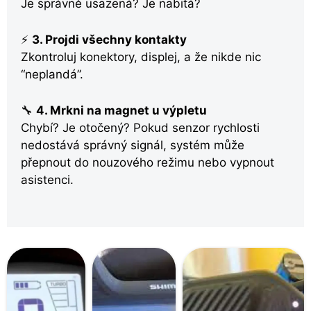
Je správně usazená? Je nabitá?
⚡
3. Projdi všechny kontakty
Zkontroluj konektory, displej, a že nikde nic
“neplandá”.
🔧
4. Mrkni na magnet u výpletu
Chybí? Je otočený? Pokud senzor rychlosti
nedostává správný signál, systém může
přepnout do nouzového režimu nebo vypnout
asistenci.