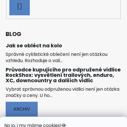
PŘIHLÁSIT
SE
BLOG
Jak se obléct na kolo
Správné cyklistické oblečení není jen otázkou
vzhledu. Rozhoduje o vaš...
Průvodce kupujícího pro odpružené vidlice
RockShox: vysvětlení trailových, enduro,
XC, downcountry a dalších vidlic
Vybrat správnou odpruženou vidlici není jen otázka
značky a ceny. U ho...
ARCHIV
No jo, i my máme cookies!
🍪