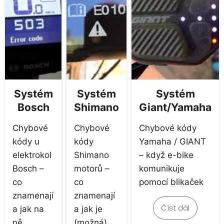
Systém
Systém
Systém
Bosch
Shimano
Giant/Yamaha
Chybové
Chybové
Chybové kódy
kódy u
kódy
Yamaha / GIANT
elektrokol
Shimano
– když e-bike
Bosch –
motorů –
komunikuje
co
co
pomocí blikaček
znamenají
znamenají
Číst dál
a jak na
a jak je
ně
(možná)