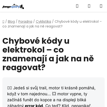
Přejít
Hledat
NÁKUP
na
obsah
KOŠÍK
Domů
/
Blog
/
Poradna
/
Cyklistika
/
Chybové kódy u elektrokol –
co znamenají a jak na ně reagovat?
Chybové kódy u
elektrokol – co
znamenají a jak na ně
reagovat?
🚴‍♀️ Jedeš si svůj trail, motor ti krásně pomáhá,
když v tom najednou... 💥 motor vypne, ty
začínáš funět do kopce a na displeji bliká
záhadný
error kód
. Co teď? Klid,
nepanikař
,