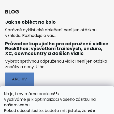
BLOG
Jak se obléct na kolo
Správné cyklistické oblečení není jen otázkou
vzhledu. Rozhoduje o vaš...
Průvodce kupujícího pro odpružené vidlice
RockShox: vysvětlení trailových, enduro,
XC, downcountry a dalších vidlic
Vybrat správnou odpruženou vidlici není jen otázka
značky a ceny. U ho...
ARCHIV
No jo, i my máme cookies!
🍪
Využíváme je k optimalizaci Vašeho zážitku na
našem webu
.
🟢 TECHNOLOGIE
🟢 O ELEKTROKOLECH
Pokud odsouhlasíte, budete mít jistotu, že
vše
🟢 NÁVODY KE STAŽENÍ