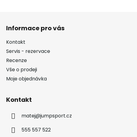
Z
á
Informace pro vás
p
a
Kontakt
t
Servis - rezervace
í
Recenze
Vše o prodeji
Moje objednávka
Kontakt
matej
@
jumpsport.cz
555 557 522