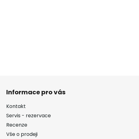
Z
á
Informace pro vás
p
a
Kontakt
t
Servis - rezervace
í
Recenze
Vše o prodeji