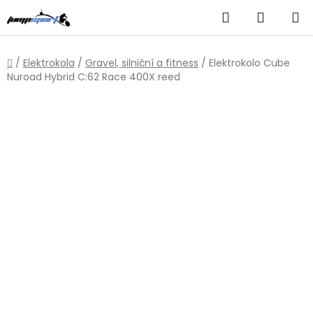
Přejít
Hledat
NÁKUP
na
obsah
KOŠÍK
Domů
/
Elektrokola
/
Gravel, silniční a fitness
/
Elektrokolo Cube
Nuroad Hybrid C:62 Race 400X reed