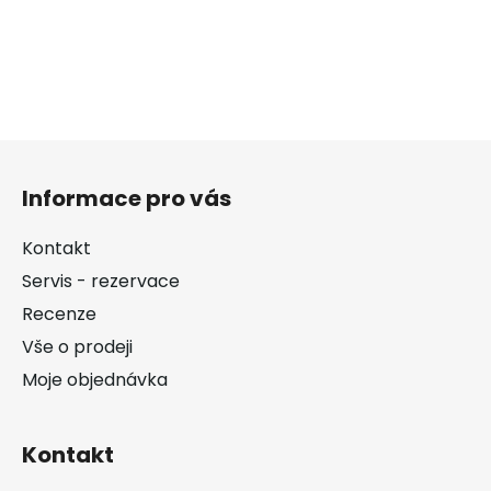
Z
á
Informace pro vás
p
a
Kontakt
t
Servis - rezervace
í
Recenze
Vše o prodeji
Moje objednávka
Kontakt